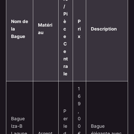
/
Pi
Nom de
è
P
Matéri
la
c
ri
Description
au
Bague
e
x
C
e
nt
ra
le
1
6
9
P
,
Bague
er
0
Iza-B
le
0
Bague
Lagune
Argent
d
€
élégante avec