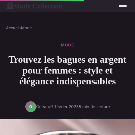
Mode Collection
📰
Accueil
›
Mode
MODE
Trouvez les bagues en argent
pour femmes : style et
élégance indispensables
Océane
7 février 2025
5 min de lecture
O