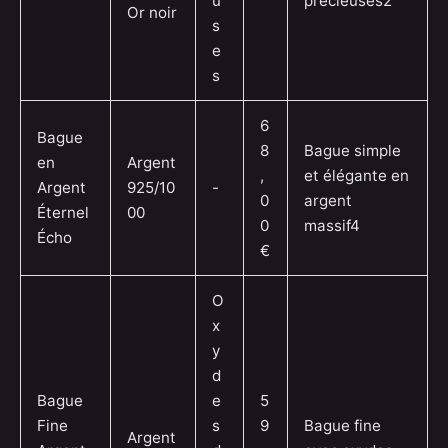
u
précieuses2
Or noir
s
e
s
6
Bague
8
Bague simple
en
Argent
,
et élégante en
Argent
925/10
-
0
argent
Éternel
00
0
massif4
Écho
€
O
x
y
d
Bague
e
5
Fine
s
9
Bague fine
Argent