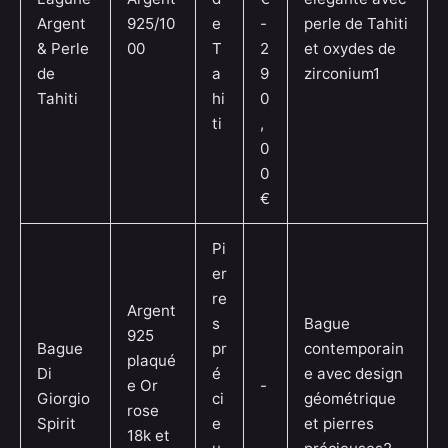
Argent
925/10
e
-
perle de Tahiti
& Perle
00
T
2
et oxydes de
de
a
9
zirconium1
Tahiti
hi
0
ti
,
0
0
€
Pi
er
re
Argent
s
Bague
925
Bague
pr
contemporain
plaqué
Di
é
e avec design
e Or
-
Giorgio
ci
géométrique
rose
Spirit
e
et pierres
18k et