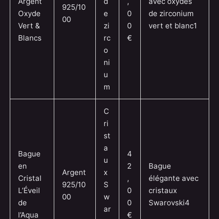
Argent
d
,
avec oxydes
925/10
Oxyde
e
0
de zirconium
00
Vert &
zi
0
vert et blanc1
Blancs
rc
€
o
ni
u
m
C
ri
st
a
Bague
4
u
en
2
Bague
Argent
x
Cristal
,
élégante avec
925/10
S
L’Éveil
0
cristaux
00
w
de
0
Swarovski4
ar
l’Aqua
€