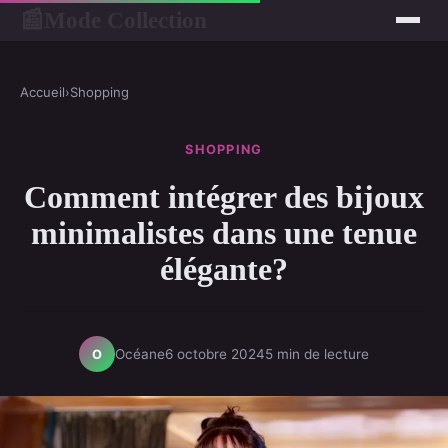
Mode Collection
📰
Accueil
›
Shopping
SHOPPING
Comment intégrer des bijoux
minimalistes dans une tenue
élégante?
Océane
6 octobre 2024
5 min de lecture
O