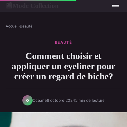
Mode Collection
📰
Accueil
›
Beauté
BEAUTÉ
Comment choisir et
appliquer un eyeliner pour
créer un regard de biche?
Océane
6 octobre 2024
5 min de lecture
O