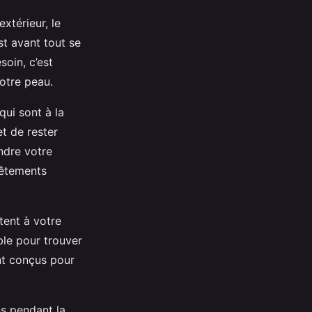
xtérieur, le
st avant tout se
soin, c’est
votre peau.
qui sont à la
et de rester
ndre votre
vêtements
tent à votre
le pour trouver
nt conçus pour
s pendant la