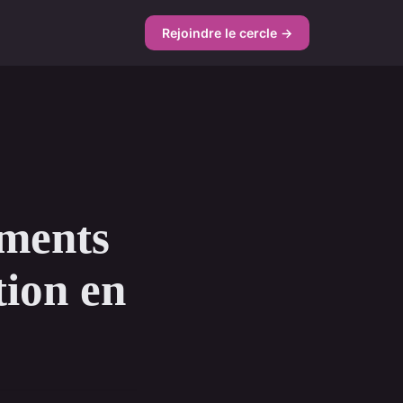
Rejoindre le cercle →
ements
tion en