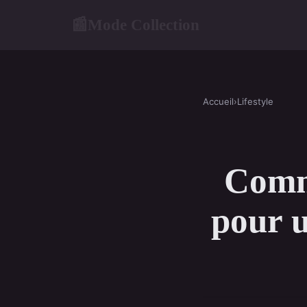
Mode Collection
📰
Accueil
›
Lifestyle
Comme
pour u