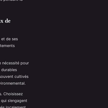
ux de
 et de ses
vêtements
 nécessité pour
t durables
ouvent cultivés
nvironnemental.
s. Choisissez
 qui s’engagent
ués localement