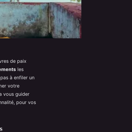
vres de paix
ements
les
pas à enfiler un
mer votre
va vous guider
nnalité, pour vos
s