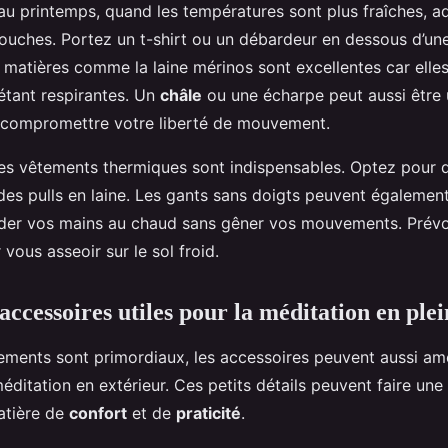
u printemps, quand les températures sont plus fraîches, a
ouches. Portez un t-shirt ou un débardeur en dessous d’une
s matières comme la laine mérinos sont excellentes car elle
étant respirantes. Un
châle
ou une écharpe peut aussi être 
 compromettre votre liberté de mouvement.
, les vêtements thermiques sont indispensables. Optez pour
des pulls en laine. Les gants sans doigts peuvent égalemen
der vos mains au chaud sans gêner vos mouvements. Prévo
vous asseoir sur le sol froid.
accessoires utiles pour la méditation en plei
ements sont primordiaux, les accessoires peuvent aussi amé
ditation en extérieur. Ces petits détails peuvent faire une
atière de
confort
et de
praticité
.