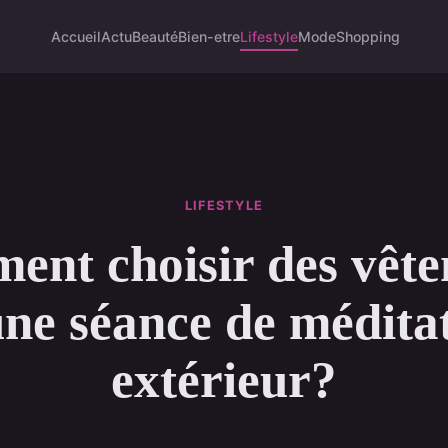
Accueil
Actu
Beauté
Bien-etre
Lifestyle
Mode
Shopping
LIFESTYLE
nt choisir des vêt
ne séance de médita
extérieur?