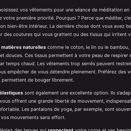
oisissez vos vêtements pour une séance de méditation en e
e votre première priorité. Pourquoi ? Parce que méditer, c’e
on bien-être intérieur. La dernière chose dont vous avez be
par des coutures qui vous grattent ou des tissus qui irritent 
 matières naturelles
comme le coton, le lin ou le bambou, 
 et douces. Ces tissus permettent à votre peau de respirer 
ar temps chaud. Les vêtements trop serrés peuvent restrei
vous empêcher de vous détendre pleinement. Préférez des 
 permettent de bouger librement.
élastiques
sont également une excellente option. Ils s’adap
vous offrent une grande liberté de mouvement, indispensab
nfortable. Les pantalons de yoga, par exemple, sont souve
re vos mouvements sans effort.
légiez des tenues qui
respectent
votre corps et ses besoin