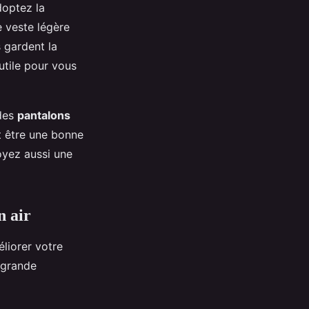
doptez la
 veste légère
s gardent la
utile pour vous
 des
pantalons
t être une bonne
yez aussi une
n air
liorer votre
 grande