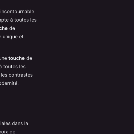
 incontournable
apte à toutes les
che
de
e unique et
 une
touche
de
à toutes les
 les contrastes
dernité,
iales dans la
hoix de