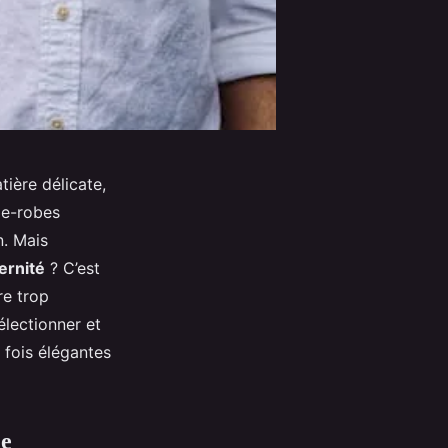
ière délicate,
de-robes
n. Mais
rnité
? C’est
re trop
électionner et
 fois élégantes
ne