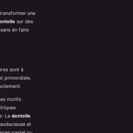
transformer une
entelle
sur des
sans en faire
ères sont à
t primordiale.
acilement.
Les motifs
triques
ur. La
dentelle
 audacieuse et
ances pastel ou