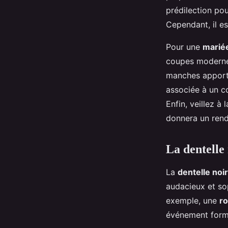
prédilection pou
Cependant, il es
Pour une
marié
coupes modern
manches appor
associée à un 
Enfin, veillez à 
donnera un rend
La dentelle
La
dentelle noi
audacieux et so
exemple, une
r
événement form