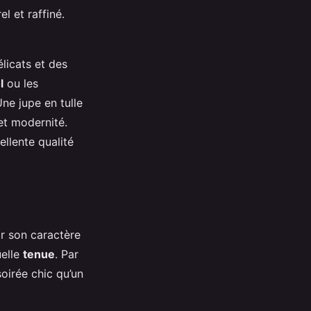
l et raffiné.
licats et des
l
ou les
ne jupe en tulle
 et modernité.
ellente qualité
ar son caractère
uelle
tenue
. Par
oirée chic qu’un