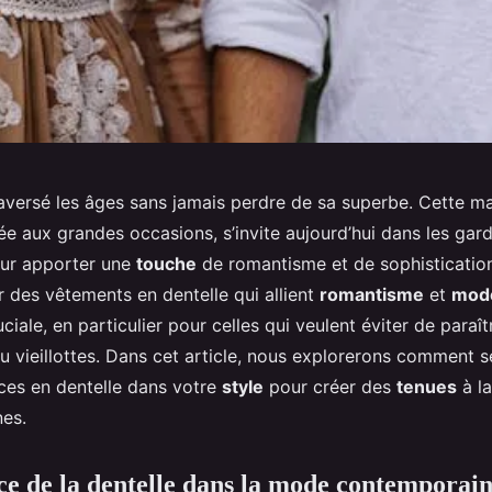
aversé les âges sans jamais perdre de sa superbe. Cette mat
ée aux grandes occasions, s’invite aujourd’hui dans les gar
our apporter une
touche
de romantisme et de sophisticatio
 des vêtements en dentelle qui allient
romantisme
et
mode
ciale, en particulier pour celles qui veulent éviter de paraît
ou vieillottes. Dans cet article, nous explorerons comment s
èces en dentelle dans votre
style
pour créer des
tenues
à la
es.
e de la dentelle dans la mode contemporai