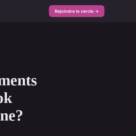
Rejoindre le cercle →
ements
ok
rne?