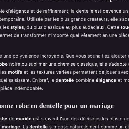
le d’élégance et de raffinement, la dentelle est devenue un
emporaine. Utilisée par les plus grands créateurs, elle s’ad
s les
styles
, du plus classique au plus audacieux. Cette
tou
permet de transformer n’importe quel vêtement en une pièc
e une polyvalence incroyable. Que vous souhaitiez ajouter
obe
noire ou sublimer une chemise classique, elle s’adapte 
 les
motifs
et les textures variées permettent de jouer avec
uel saisissant. En bref, la
dentelle
combine
élégance
et mo
 pièce indémodable.
bonne robe en dentelle pour un mariage
obe
de
mariée
est souvent l’une des décisions les plus cruc
n
mariage
. La
dentelle
s’impose naturellement comme un c