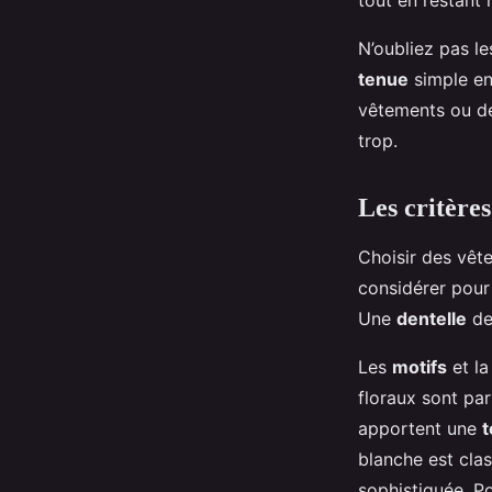
tout en restant
N’oubliez pas l
tenue
simple en
vêtements ou de
trop.
Les critères
Choisir des vê
considérer pour
Une
dentelle
de 
Les
motifs
et la
floraux sont pa
apportent une
blanche est clas
sophistiquée. P