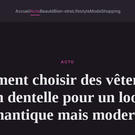
Accueil
Actu
Beauté
Bien-etre
Lifestyle
Mode
Shopping
ACTU
nt choisir des vêt
n dentelle pour un lo
antique mais mode