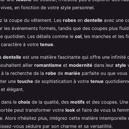
 vives, en fonction de votre style personnel.
ez la coupe du vêtement. Les
robes
en
dentelle
avec une co
ur les événements formels, tandis que des coupes plus flui
e quotidien. Les détails comme le
col
, les manches et les f
u caractère à votre
tenue
.
la
dentelle
est une matière fascinante qui offre une infinité 
souhaitent allier
romantisme
et
modernité
dans leur
style
v
à la recherche de la
robe
de
mariée
parfaite ou que vous 
uter une
touche
de sophistication à votre
tenue
quotidienn
 et élégant.
e dans le
choix
de la qualité, des
motifs
et des coupes. Un
 portée peut transformer votre
look
et faire de vous la fem
e. Alors n’hésitez plus, intégrez cette matière intemporelle
issez-vous séduire par son charme et sa versatilité.