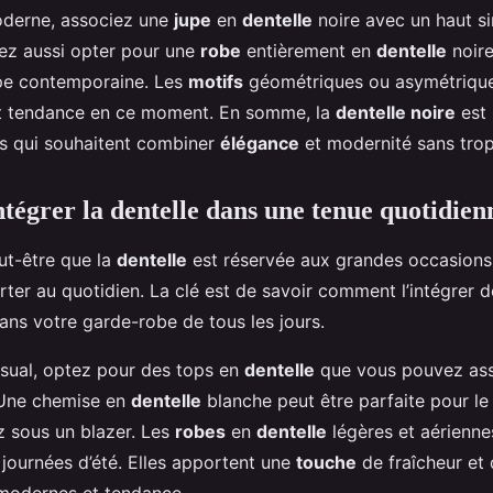
oderne, associez une
jupe
en
dentelle
noire avec un haut s
ez aussi opter pour une
robe
entièrement en
dentelle
noire
upe contemporaine. Les
motifs
géométriques ou asymétrique
nt tendance en ce moment. En somme, la
dentelle noire
est 
es qui souhaitent combiner
élégance
et modernité sans trop 
égrer la dentelle dans une tenue quotidien
ut-être que la
dentelle
est réservée aux grandes occasions,
orter au quotidien. La clé est de savoir comment l’intégrer 
dans votre garde-robe de tous les jours.
asual, optez pour des tops en
dentelle
que vous pouvez ass
 Une chemise en
dentelle
blanche peut être parfaite pour le
z sous un blazer. Les
robes
en
dentelle
légères et aérienne
 journées d’été. Elles apportent une
touche
de fraîcheur et