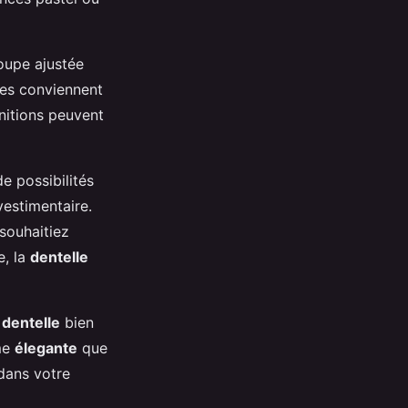
upe ajustée
des conviennent
initions peuvent
de possibilités
estimentaire.
souhaitiez
e, la
dentelle
e
dentelle
bien
me
élegante
que
 dans votre