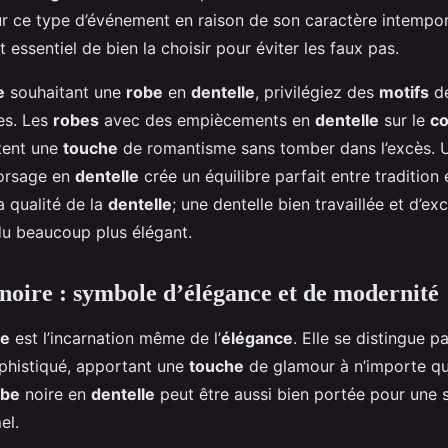
r ce type d’événement en raison de son caractère intempore
t essentiel de bien la choisir pour éviter les faux pas.
e
souhaitant une
robe
en
dentelle
, privilégiez des
motifs
dé
es. Les
robes
avec des empiècements en
dentelle
sur le
co
tent une
touche
de romantisme sans tomber dans l’excès. U
corsage en
dentelle
crée un équilibre parfait entre tradition
la qualité de la
dentelle
; une dentelle bien travaillée et d’exc
u beaucoup plus élégant.
 noire : symbole d’élégance et de modernité
re
est l’incarnation même de l’
élégance
. Elle se distingue p
phistiqué, apportant une
touche
de glamour à n’importe q
obe
noire en
dentelle
peut être aussi bien portée pour une s
el.