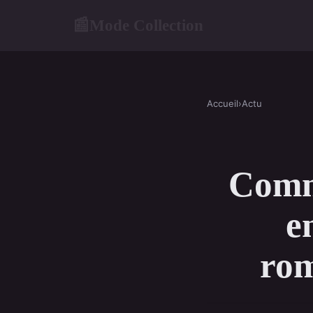
Mode Collection
📰
Accueil
›
Actu
Comme
e
rom