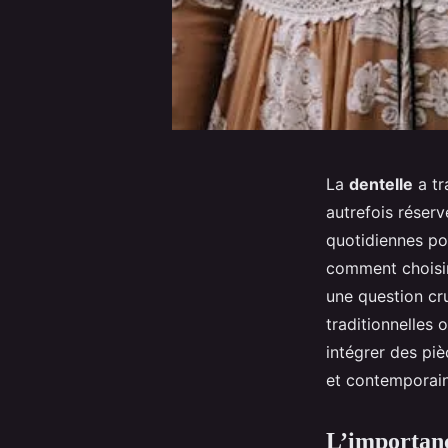
La
dentelle
a tr
autrefois réserv
quotidiennes p
comment choisir
une question cru
traditionnelles 
intégrer des pi
et contemporain
L’importanc