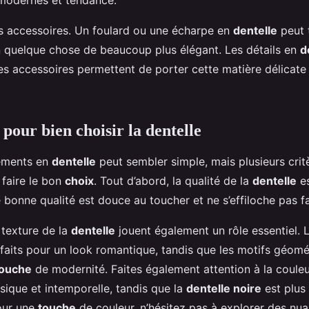
 modernes et tendance.
es accessoires. Un foulard ou une écharpe en
dentelle
peut 
 quelque chose de beaucoup plus élégant. Les détails en
d
s accessoires permettent de porter cette matière délicate 
 pour bien choisir la dentelle
tements en
dentelle
peut sembler simple, mais plusieurs crit
 faire le bon
choix
. Tout d’abord, la qualité de la
dentelle
es
bonne qualité est douce au toucher et ne s’effiloche pas f
 texture de la
dentelle
jouent également un rôle essentiel. 
rfaits pour un look romantique, tandis que les motifs géomé
touche
de modernité. Faites également attention à la coule
sique et intemporelle, tandis que la
dentelle noire
est plus
our une
touche
de couleur, n’hésitez pas à explorer des nu